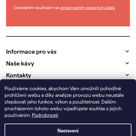
Odesláním souhlasím se
zpracováním osobních údajů
Z
á
p
Informace pro vás
a
t
Naše kávy
í
Kontakty
Fakturační údaje
Používáme cookies, abychom Vám umožnili pohodlné
prohlížení webu a díky analýze provozu webu neustále
zlepšovali jeho funkce, výkon a použitelnost.
Dalším
procházením tohoto webu vyjadřujete souhlas s jejich
používáním.
Podrobnosti
Nastavení