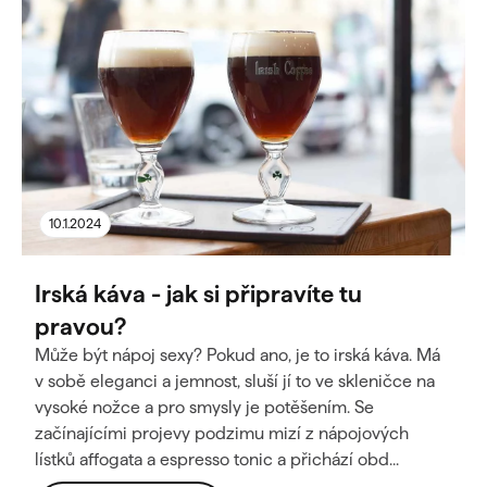
10.1.2024
Irská káva - jak si připravíte tu
pravou?
Může být nápoj sexy? Pokud ano, je to irská káva. Má
v sobě eleganci a jemnost, sluší jí to ve skleničce na
vysoké nožce a pro smysly je potěšením. Se
začínajícími projevy podzimu mizí z nápojových
lístků affogata a espresso tonic a přichází obd...