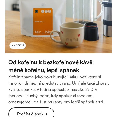
7.2.2026
Od kofeinu k bezkofeinové kávě:
méně kofeinu, lepší spánek
Kofein známe jako povzbuzující látku, bez které si
mnoho lidí neumí představit ráno. Umí ale také zhoršit
kvalitu spánku. V lednu spousta z nás zkouší Dry
January – suchý leden, kdy spolu s alkoholem
omezujeme i další stimulanty pro lepší spánek a zd...
Přečíst článek