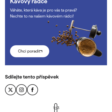
Kávový rádce
Váháte, která káva je pro vás ta pravá?
Nechte to na našem kávovém rádci!
Chci poradit
Sdílejte tento příspěvek
S
1
3