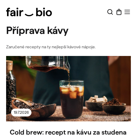
Přejít
na
obsah
Příprava kávy
Zaručené recepty na ty nejlepší kávové nápoje.
V
ý
p
i
s
č
l
19.7.2026
á
n
k
Cold brew: recept na kávu za studena