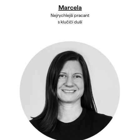
Marcela
Nejrychlejší pracant
s klučičí duší