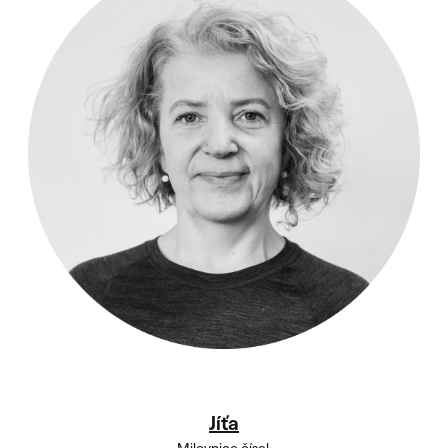
Jíťa
Milovnice čísel,