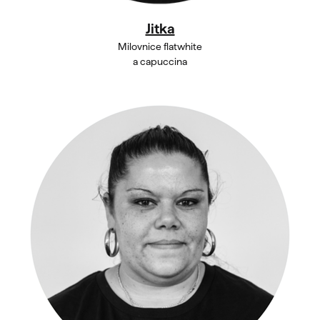
Jitka
Milovnice flatwhite
a capuccina