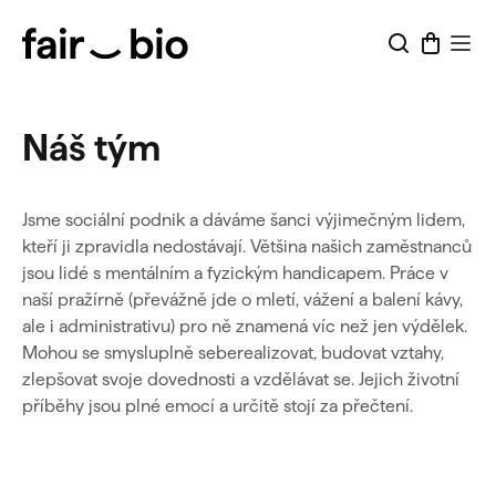
Přejít
na
obsah
Náš tým
Jsme sociální podnik a dáváme šanci výjimečným lidem,
kteří ji zpravidla nedostávají. Většina našich zaměstnanců
jsou lidé s mentálním a fyzickým handicapem. Práce v
naší pražírně (převážně jde o mletí, vážení a balení kávy,
ale i administrativu) pro ně znamená víc než jen výdělek.
Mohou se smysluplně seberealizovat, budovat vztahy,
zlepšovat svoje dovednosti a vzdělávat se. Jejich životní
příběhy jsou plné emocí a určitě stojí za přečtení.