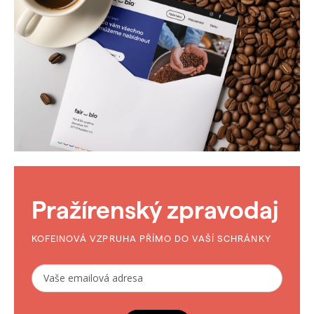
Pražírenský zpravodaj
KOFEINOVÁ VZPRUHA PŘÍMO DO VAŠÍ SCHRÁNKY