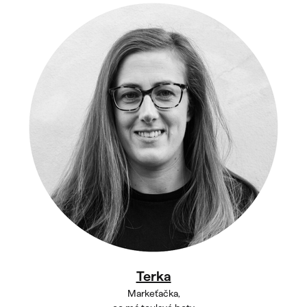
Terka
Markeťačka,