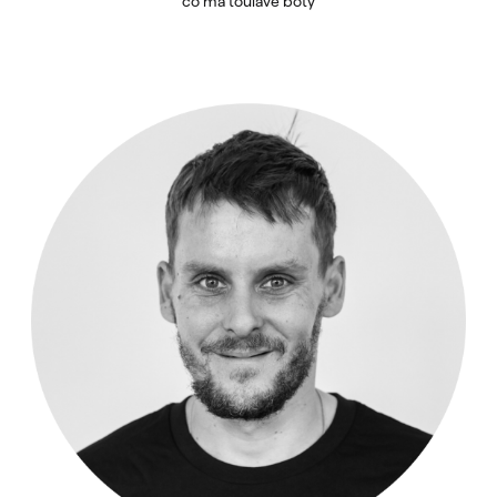
co má toulavé boty