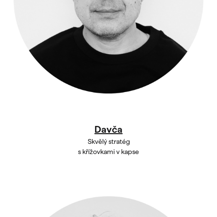
Davča
Skvělý stratég
s křížovkami v kapse