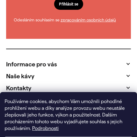
Přihlásit se
Odesláním souhlasím se
zpracováním osobních údajů
Z
á
p
Informace pro vás
a
t
Naše kávy
í
Kontakty
Fakturační údaje
Používáme cookies, abychom Vám umožnili pohodlné
prohlížení webu a díky analýze provozu webu neustále
zlepšovali jeho funkce, výkon a použitelnost.
Dalším
procházením tohoto webu vyjadřujete souhlas s jejich
používáním.
Podrobnosti