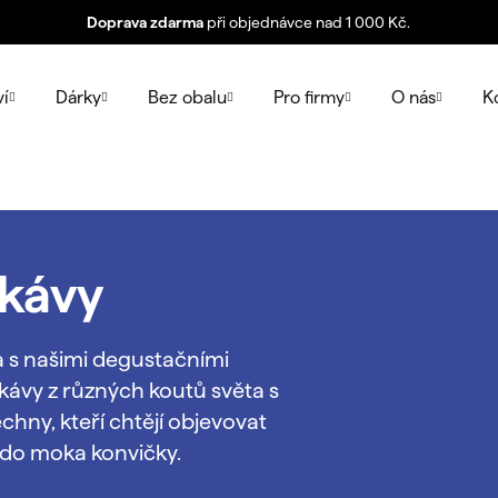
Doprava zdarma
při objednávce nad 1 000 Kč.
ví
Dárky
Bez obalu
Pro firmy
O nás
K
 kávy
a s našimi degustačními
 kávy z různých koutů světa s
echny, kteří chtějí objevovat
 i do moka konvičky.