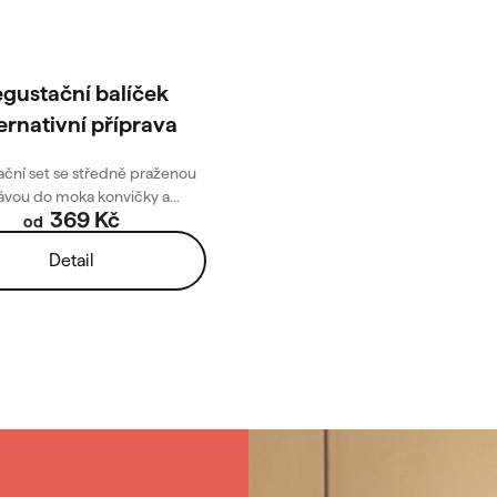
gustační balíček
ernativní příprava
ční set se středně praženou
ávou do moka konvičky a...
369 Kč
od
Detail
O
v
l
á