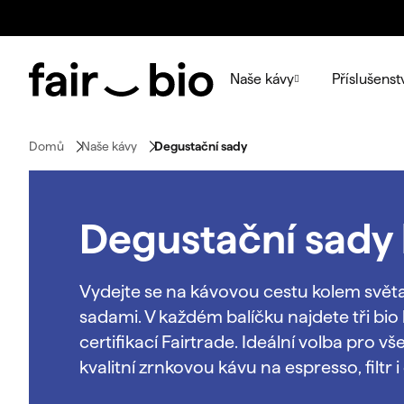
Přejít
na
obsah
Naše kávy
Příslušenst
Domů
Naše kávy
Degustační sady
Degustační sady
Vydejte se na kávovou cestu kolem svět
sadami. V každém balíčku najdete tři bio
certifikací Fairtrade. Ideální volba pro vš
kvalitní zrnkovou kávu na espresso, filtr