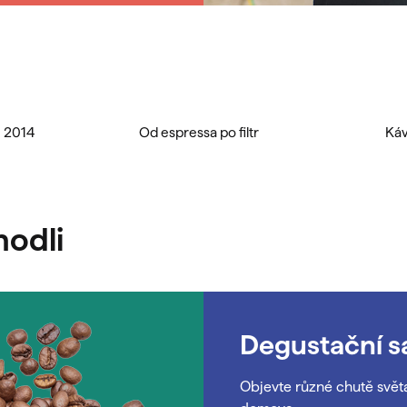
i
s
u
u 2014
Od espressa po filtr
Káv
hodli
Degustační s
Objevte různé chutě svět