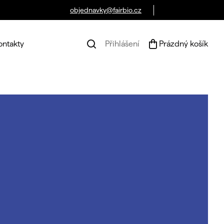
objednavky@fairbio.cz
ontakty
Přihlášení
Prázdný košík
Náku
koší