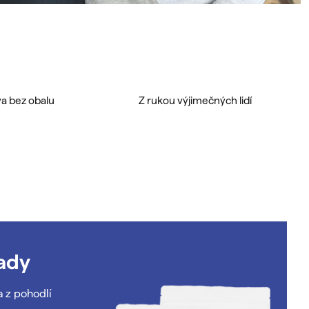
a bez obalu
Z rukou výjimečných lidí
ady
a z pohodlí