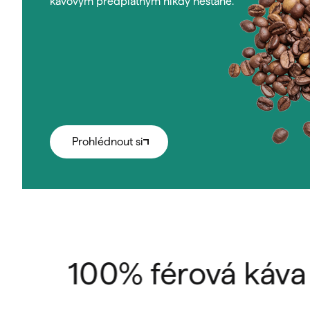
kávovým předplatným nikdy nestane.
Prohlédnout si
100% férová káva