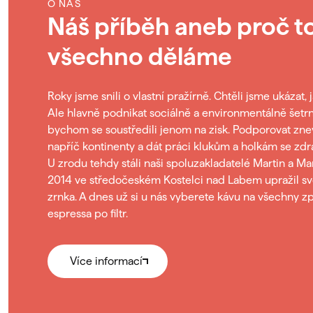
O NÁS
Náš příběh aneb proč t
všechno děláme
Roky jsme snili o vlastní pražírně. Chtěli jsme ukázat, j
Ale hlavně podnikat sociálně a environmentálně šetrn
bychom se soustředili jenom na zisk. Podporovat zne
napříč kontinenty a dát práci klukům a holkám se zd
U zrodu tehdy stáli naši spoluzakladatelé Martin a Ma
2014 ve středočeském Kostelci nad Labem upražil svo
zrnka. A dnes už si u nás vyberete kávu na všechny z
espressa po filtr.
Více informací