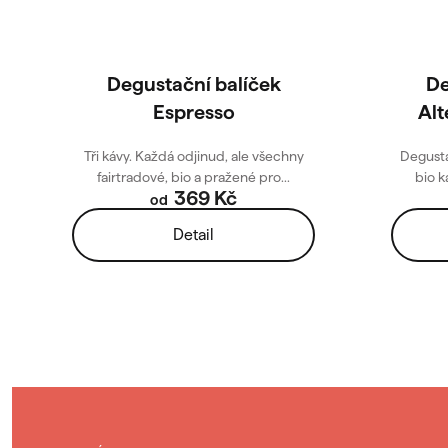
r
d
o
u
Degustační balíček
De
Espresso
Alt
d
k
u
t
Tři kávy. Každá odjinud, ale všechny
Degusta
fairtradové, bio a pražené pro...
bio k
369 Kč
k
ů
od
Detail
t
ů