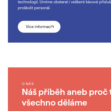
technologií. Umíme obstarat i veškeré kávové příslušens
proškolit personál.
Více informací
O NÁS
Náš příběh aneb proč 
všechno děláme