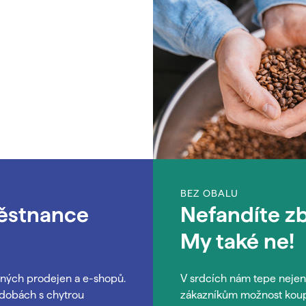
BEZ OBALU
městnance
Nefandíte 
My také ne!
ných prodejen a e-shopů.
V srdcích nám tepe nejen 
ádobách s chytrou
zákazníkům možnost koupit 