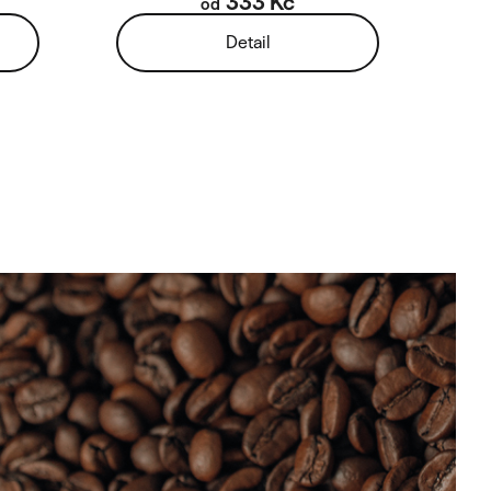
333 Kč
od
Detail