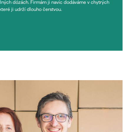
lných dózách. ​​Firmám ji navíc dodáváme v chytrých
eré ji udrží dlouho čerstvou.