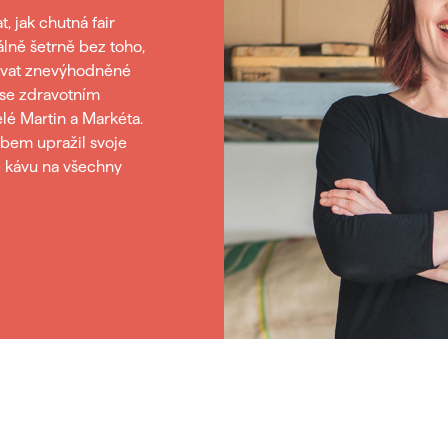
t, jak chutná fair
álně šetrně bez toho,
rovat znevýhodněné
 se zdravotním
elé Martin a Markéta.
bem upražil svoje
te kávu na všechny