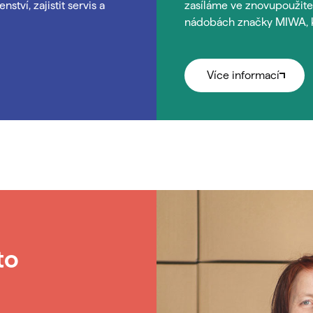
tví, zajistit servis a
zasíláme ve znovupoužite
nádobách značky MIWA, kt
Více informací
to