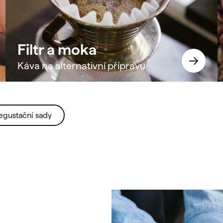
Filtr a moka
Káva na alternativní přípravu
egustační sady