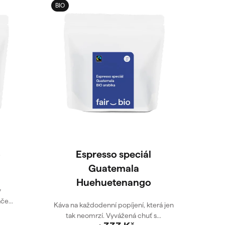
BIO
Novi
o
Espresso speciál
E
Guatemala
Huehuetenango
y
e...
Káva na každodenní popíjení, která jen
Směs
tak neomrzí. Vyvážená chuť s...