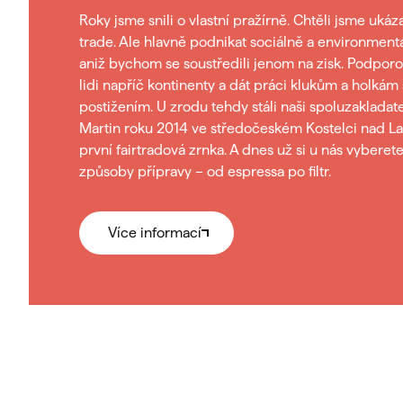
Roky jsme snili o vlastní pražírně. Chtěli jsme ukáza
trade. Ale hlavně podnikat sociálně a environment
aniž bychom se soustředili jenom na zisk. Podpo
lidi napříč kontinenty a dát práci klukům a holkám
postižením. U zrodu tehdy stáli naši spoluzakladat
Martin roku 2014 ve středočeském Kostelci nad La
první fairtradová zrnka. A dnes už si u nás vybere
způsoby přípravy – od espressa po filtr.
Více informací