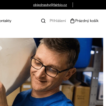
objednavky@fairbio.cz
ontakty
Přihlášení
Prázdný košík
Náku
koší