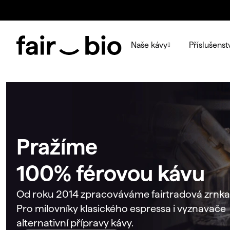
Přejít
na
obsah
Naše kávy
Příslušenst
Pražíme
100% férovou kávu
Od roku 2014 zpracováváme fairtradová zrnka
Pro milovníky klasického espressa i vyznavače
alternativní přípravy kávy.