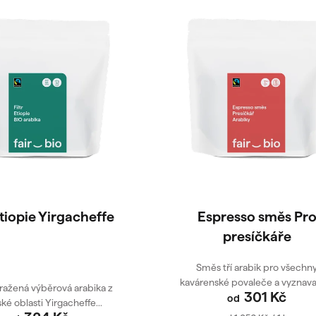
Etiopie Yirgacheffe
Espresso směs Pr
presíčkáře
Směs tří arabik pro všechn
kavárenské povaleče a vyznavač
ražená výběrová arabika z
301 Kč
od
ké oblasti Yirgacheffe...