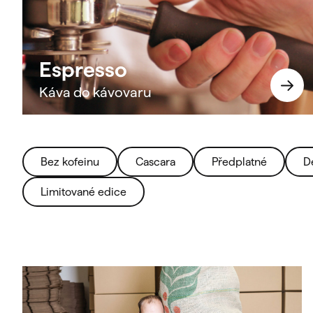
Espresso
Káva do kávovaru
Bez kofeinu
Cascara
Předplatné
D
Limitované edice