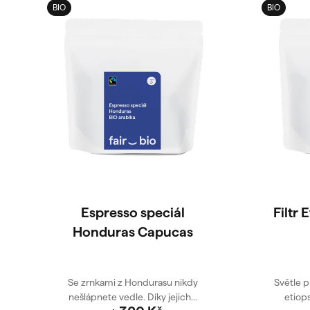
BIO
BIO
Espresso speciál
Filtr 
Honduras Capucas
Se zrnkami z Hondurasu nikdy
Světle p
nešlápnete vedle. Díky jejich...
etiops