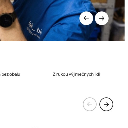
Předchozí
Následujíc
 bez obalu
Z rukou výjimečných lidí