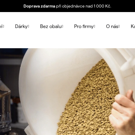
Doprava zdarma
při objednávce nad 1 000 Kč.
ví
Dárky
Bez obalu
Pro firmy
O nás
K
.