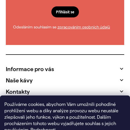
Přihlásit se
Odesláním souhlasím se
zpracováním osobních údajů
Z
á
p
Informace pro vás
a
t
Naše kávy
í
Kontakty
Fakturační údaje
Používáme cookies, abychom Vám umožnili pohodlné
prohlížení webu a díky analýze provozu webu neustále
zlepšovali jeho funkce, výkon a použitelnost.
Dalším
procházením tohoto webu vyjadřujete souhlas s jejich
používáním.
Podrobnosti