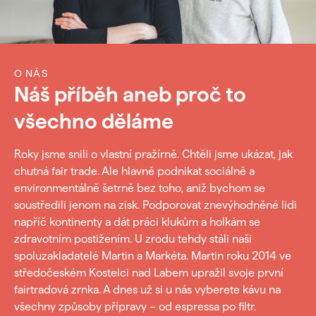
O NÁS
Náš příběh aneb proč to
všechno děláme
Roky jsme snili o vlastní pražírně. Chtěli jsme ukázat, jak
chutná fair trade. Ale hlavně podnikat sociálně a
environmentálně šetrně bez toho, aniž bychom se
soustředili jenom na zisk. Podporovat znevýhodněné lidi
napříč kontinenty a dát práci klukům a holkám se
zdravotním postižením. U zrodu tehdy stáli naši
spoluzakladatelé Martin a Markéta. Martin roku 2014 ve
středočeském Kostelci nad Labem upražil svoje první
fairtradová zrnka. A dnes už si u nás vyberete kávu na
všechny způsoby přípravy – od espressa po filtr.