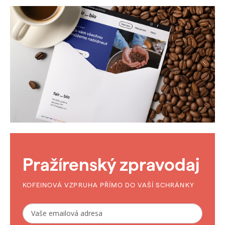
Pražírenský zpravodaj
KOFEINOVÁ VZPRUHA PŘÍMO DO VAŠÍ SCHRÁNKY