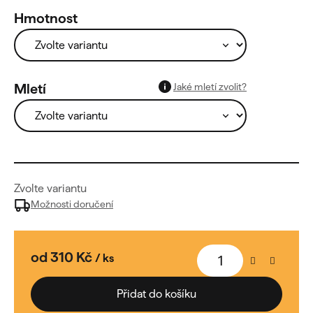
Hmotnost
Jaké mletí zvolit?
Mletí
Zvolte variantu
Možnosti doručení
od
310 Kč
/ ks
Měrná
cena:
Přidat do košíku