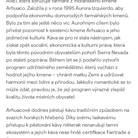
ANEI, která sdružuje farmáře z indiánského kmene
Arhuaco. Založila ji v roce 1995 Aurora Izquierdo, aby
podpořila ekonomiku domorodých farmářských kmenů.
Bylo za tím ale ještě něco víc. Aurořiným cílem bylo
přivést pozornost k existenci kmene Arhuaco a jeho
jedinečné kultuře. Káva se pro ni stala nástrojem, jak
získat zpět sociální, ekonomická a kulturní práva, která
byla těmto původním obyvatelům pohoří Sierra Nevada
po staletí popírána. Během let se jí podařilo vytvořit
program udržitelného zemědělství, který vychází z
hodnot jejího kmene – chránit matku Zemi a udržovat
harmonii mezi lidmi a přírodou. Jakkoliv romantické se to
může zdát, pravdou je, že její program výrazně zlepšil
kvalitu života místních obyvatel.
Arhuacové dodnes pěstují kávu tradičním způsobem na
svazích horských hřebenů. Díky svému laskavému
přístupu k pěstování kávy nikterak nenarušují tamní
ekosystém a jejich káva nese hrdě certifikace Fairtrade a