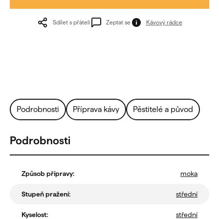
Sdílet s přáteli
Zeptat se
Kávový rádce
Podrobnosti
Příprava kávy
Pěstitelé a původ
Podrobnosti
Způsob přípravy
:
moka
Stupeň pražení
:
střední
Kyselost
:
střední