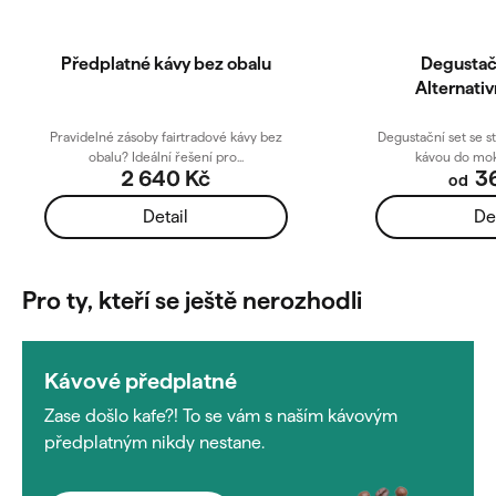
Předplatné kávy bez obalu
Degustač
Alternativ
Pravidelné zásoby fairtradové kávy bez
Degustační set se 
obalu? Ideální řešení pro...
kávou do moka
2 640 Kč
36
od
Detail
De
Pro ty, kteří se ještě nerozhodli
Kávové předplatné
Zase došlo kafe?! To se vám s naším kávovým
předplatným nikdy nestane.