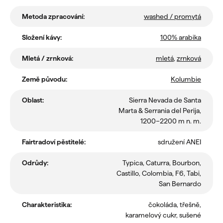
Metoda zpracování
:
washed / promytá
Složení kávy
:
100% arabika
Mletá / zrnková
:
mletá
,
zrnková
Země původu
:
Kolumbie
Oblast
:
Sierra Nevada de Santa
Marta & Serrania del Perija,
1200–2200 m n. m.
Fairtradoví pěstitelé
:
sdružení ANEI
Odrůdy
:
Typica, Caturra, Bourbon,
Castillo, Colombia, F6, Tabi,
San Bernardo
Charakteristika
:
čokoláda, třešně,
karamelový cukr, sušené