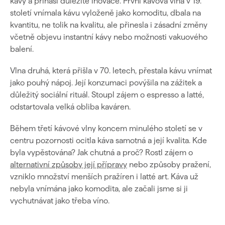
kávy a přináší důležité inovace. První kávová vlna v 19.
století vnímala kávu vyloženě jako komoditu, dbala na
kvantitu, ne tolik na kvalitu, ale přinesla i zásadní změny
včetně objevu instantní kávy nebo možnosti vakuového
balení.
Vlna druhá, která přišla v 70. letech, přestala kávu vnímat
jako pouhý nápoj. Její konzumaci povýšila na zážitek a
důležitý sociální rituál. Stoupl zájem o espresso a latté,
odstartovala velká obliba kaváren.
Během třetí kávové vlny koncem minulého století se v
centru pozornosti ocitla káva samotná a její kvalita. Kde
byla vypěstována? Jak chutná a proč? Rostl zájem o
alternativní způsoby její přípravy
nebo způsoby pražení,
vzniklo množství menších pražíren i latté art. Káva už
nebyla vnímána jako komodita, ale začali jsme si ji
vychutnávat jako třeba víno.