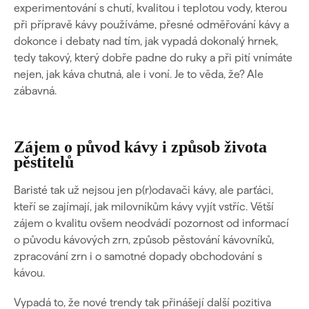
experimentování s chutí, kvalitou i teplotou vody, kterou
při přípravě kávy používáme, přesné odměřování kávy a
dokonce i debaty nad tím, jak vypadá dokonalý hrnek,
tedy takový, který dobře padne do ruky a při pití vnímáte
nejen, jak káva chutná, ale i voní. Je to věda, že? Ale
zábavná.
Zájem o původ kávy i způsob života
pěstitelů
Baristé tak už nejsou jen p(r)odavači kávy, ale parťáci,
kteří se zajímají, jak milovníkům kávy vyjít vstříc. Větší
zájem o kvalitu ovšem neodvádí pozornost od informací
o původu kávových zrn, způsob pěstování kávovníků,
zpracování zrn i o samotné dopady obchodování s
kávou.
Vypadá to, že nové trendy tak přinášejí další pozitiva