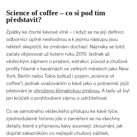
Science of coffee – co si pod tím
představit?
Zpátky ke čtvrté kávové vlně – i když se na její definici
odborníci úplně neshodnou a k jejímu nástupu jsou
někteří skeptičtí, ke změnám dochází. Náznaky se totiž
začaly objevovat už kolem roku 2010. Jednak až
vědeckým zájmem o pražení, extrakci, původ a chuťové
profily hlavně v kavárnách ve velkých městech jako New
York, Berlín nebo Tokio (odtud i pojem „science of
coffee“), jednak uvažováním o kávě jako o potravině, jejíž
pěstování je
ohroženo klimatickou změnou
. A tady už byl
jen krůček o prohloubení zájmu o udržitelnost.
Co se samotného vědeckého přístupu ke kávě týče,
zjednodušeně řečeno jde o zaměření se na všechny
detaily, které s přípravou kávy souvisejí: zkoumání, jak
dopřát zákazníkům co nejlepší chuťový zážitek,