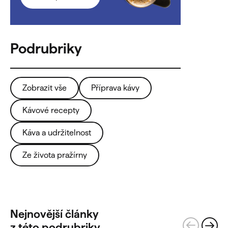
Zobrazit vše
Příprava kávy
Kávové recepty
Káva a udržitelnost
Ze života pražírny
Nejnovější články
z této podrubriky