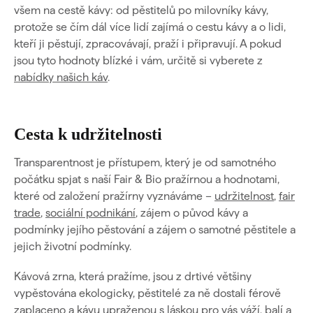
všem na cestě kávy: od pěstitelů po milovníky kávy,
protože se čím dál více lidí zajímá o cestu kávy a o lidi,
kteří ji pěstují, zpracovávají, praží i připravují. A pokud
jsou tyto hodnoty blízké i vám, určitě si vyberete z
nabídky našich káv
.
Cesta k udržitelnosti
Transparentnost je přístupem, který je od samotného
počátku spjat s naší Fair & Bio pražírnou a hodnotami,
které od založení pražírny vyznáváme –
udržitelnost
,
fair
trade
,
sociální podnikání
, zájem o původ kávy a
podmínky jejího pěstování a zájem o samotné pěstitele a
jejich životní podmínky.
Kávová zrna, která pražíme, jsou z drtivé většiny
vypěstována ekologicky, pěstitelé za ně dostali férově
zaplaceno a kávu upraženou s láskou pro vás váží, balí a