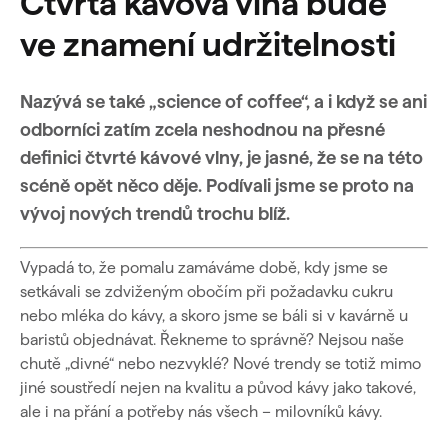
Čtvrtá kávová vlna bude
ve znamení udržitelnosti
Nazývá se také „science of coffee“, a i když se ani
odborníci zatím zcela neshodnou na přesné
definici čtvrté kávové vlny, je jasné, že se na této
scéně opět něco děje. Podívali jsme se proto na
vývoj nových trendů trochu blíž.
Vypadá to, že pomalu zamáváme době, kdy jsme se
setkávali se zdviženým obočím při požadavku cukru
nebo mléka do kávy, a skoro jsme se báli si v kavárně u
baristů objednávat. Řekneme to správně? Nejsou naše
chutě „divné“ nebo nezvyklé? Nové trendy se totiž mimo
jiné soustředí nejen na kvalitu a původ kávy jako takové,
ale i na přání a potřeby nás všech – milovníků kávy.