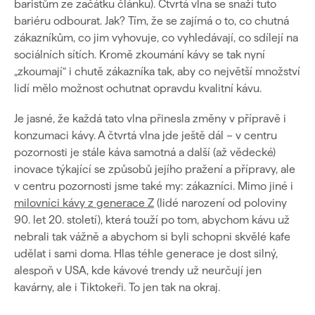
baristům ze začátku článku). Čtvrtá vlna se snaží tuto
bariéru odbourat. Jak? Tím, že se zajímá o to, co chutná
zákazníkům, co jim vyhovuje, co vyhledávají, co sdílejí na
sociálních sítích.
Kromě zkoumání kávy se tak nyní
„zkoumají“ i chutě zákazníka tak, aby co největší množství
lidí mělo možnost ochutnat opravdu kvalitní kávu.
Je jasné, že každá tato vlna přinesla změny v přípravě i
konzumaci kávy. A čtvrtá vlna jde ještě dál – v centru
pozornosti je stále káva samotná a další (až vědecké)
inovace týkající se způsobů jejího pražení a přípravy, ale
v centru pozornosti jsme také my: zákazníci. Mimo jiné i
milovníci kávy z generace Z
(lidé narození od poloviny
90. let 20. století), která touží po tom, abychom kávu už
nebrali tak vážně a abychom si byli schopni skvělé kafe
udělat i sami doma. Hlas téhle generace je dost silný,
alespoň v USA, kde kávové trendy už neurčují jen
kavárny, ale i Tiktokeři. To jen tak na okraj.