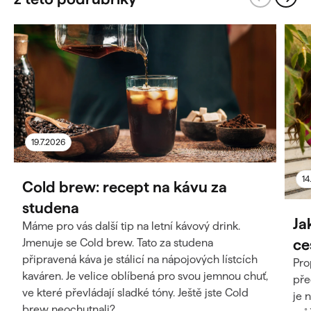
19.7.2026
14
Cold brew: recept na kávu za
studena
Ja
Máme pro vás další tip na letní kávový drink.
ce
Jmenuje se Cold brew. Tato za studena
připravená káva je stálicí na nápojových lístcích
Pro
kaváren. Je velice oblíbená pro svou jemnou chuť,
pře
ve které převládají sladké tóny. Ještě jste Cold
je 
brew neochutnali?...