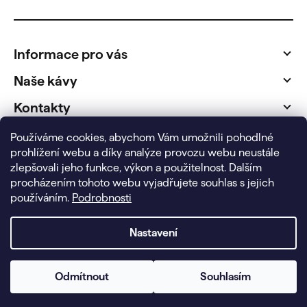
Z
á
p
Informace pro vás
a
t
Naše kávy
í
Kontakty
Fakturační údaje
Používáme cookies, abychom Vám umožnili pohodlné
prohlížení webu a díky analýze provozu webu neustále
zlepšovali jeho funkce, výkon a použitelnost.
Dalším
procházením tohoto webu vyjadřujete souhlas s jejich
používáním.
Podrobnosti
Nastavení
Copyright 2026
FairBio pražírna
. Všechna práva vyhrazena.
Vytvořil Shoptet
|
MirandaMedia Group s.r.o.
ve spolupráci
Odmítnout
Souhlasím
s papelote s.r.o.
Doprava zdarma
při objednávce nad 1 000 Kč.