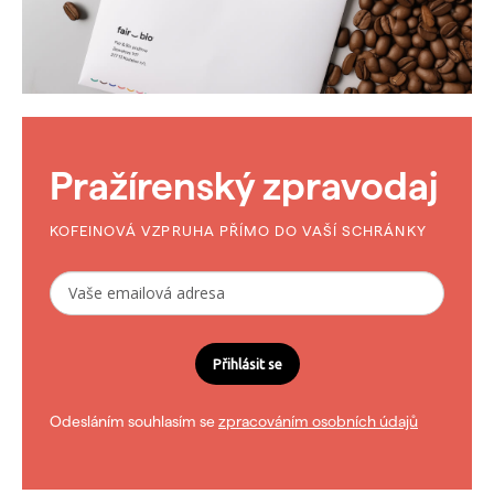
Pražírenský zpravodaj
KOFEINOVÁ VZPRUHA PŘÍMO DO VAŠÍ SCHRÁNKY
Přihlásit se
Odesláním souhlasím se
zpracováním osobních údajů