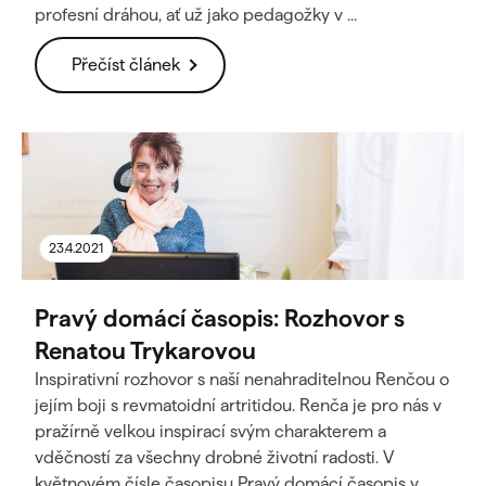
profesní dráhou, ať už jako pedagožky v ...
Přečíst článek
23.4.2021
Pravý domácí časopis: Rozhovor s
Renatou Trykarovou
Inspirativní rozhovor s naší nenahraditelnou Renčou o
jejím boji s revmatoidní artritidou. Renča je pro nás v
pražírně velkou inspirací svým charakterem a
vděčností za všechny drobné životní radosti. V
květnovém čísle časopisu Pravý domácí časopis v...