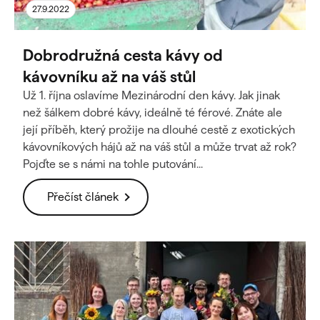
ů
27.9.2022
Dobrodružná cesta kávy od
kávovníku až na váš stůl
Už 1. října oslavíme Mezinárodní den kávy. Jak jinak
než šálkem dobré kávy, ideálně té férové. Znáte ale
její příběh, který prožije na dlouhé cestě z exotických
kávovníkových hájů až na váš stůl a může trvat až rok?
Pojďte se s námi na tohle putování...
Přečíst článek