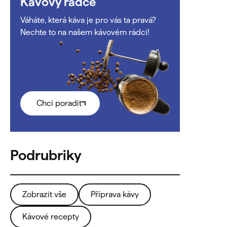
Kávový rádce
Váháte, která káva je pro vás ta pravá?
Nechte to na našem kávovém rádci!
Chci poradit
Zobrazit vše
Příprava kávy
Kávové recepty