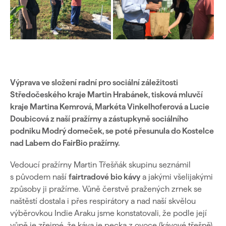
Výprava ve složení radní pro sociální záležitosti
Středočeského kraje Martin Hrabánek, tisková mluvčí
kraje Martina Kemrová, Markéta Vinkelhoferová a Lucie
Doubicová z naší pražírny a zástupkyně sociálního
podniku Modrý domeček, se poté přesunula do Kostelce
nad Labem do FairBio pražírny.
Vedoucí pražírny Martin Třešňák skupinu seznámil
s původem naší
fairtradové bio kávy
a jakými všelijakými
způsoby ji pražíme. Vůně čerstvě pražených zrnek se
naštěstí dostala i přes respirátory a nad naší skvělou
výběrovkou Indie Araku jsme konstatovali, že podle její
vůně je zřejmé, že káva je pecka z ovoce (kávové třešně).