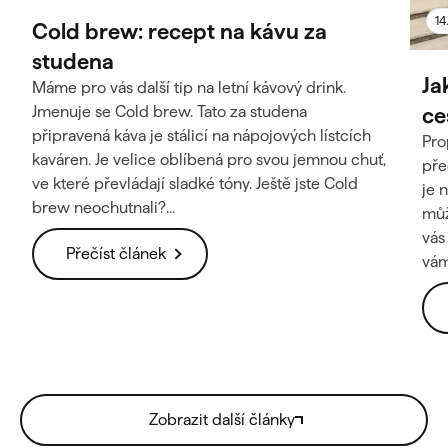
14
Cold brew: recept na kávu za
studena
Ja
Máme pro vás další tip na letní kávový drink.
ce
Jmenuje se Cold brew. Tato za studena
připravená káva je stálicí na nápojových lístcích
Pro
kaváren. Je velice oblíbená pro svou jemnou chuť,
pře
ve které převládají sladké tóny. Ještě jste Cold
je 
brew neochutnali?...
můž
vás
Přečíst článek
vám 
Zobrazit další články