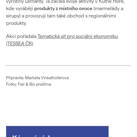
výrobny Lemanty. Ta začala svoje aktivity v Kutné Hoře,
kde vyrábějí
produkty z místního ovoce
(marmelády a
sirupy) a provozují tam také obchod s regionálními
produkty.
Akci pořádala
Tematická síť pro sociální ekonomiku
(TESSEA ČR)
.
Připravila: Markéta Vinkelhoferová
Fotky: Fair & Bio pražírna