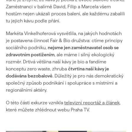
Zaměstnanci v balírně David, Filip a Marcela všem
hostům nejen ukázali proces balení, ale každému zabalili
tu jejich kávu podle přání.
Markéta Vinkelhoferová vysvětlila, na jakých hodnotách
je postavena činnost Fair & Bio družstva: ctíme principy
sociálního podniku,
nejsme jen zaměstnavatel osob se
zdravotním postižením
, ale máme i silný ekologický
rozměr. Drtivá většina naší kávy je bio a fandíme
konceptu zero waste, zhruba
čtvrtina naší kávy je
dodávána
bezobalově
. Důležitý je pro nás demokratický
společný způsob podnikání i spolupráce s místními a
regionálními aktéry.
O této části exkurze vznikla
televizní reportáž a článek
,
které můžete zhlédnout webu Praha TV.