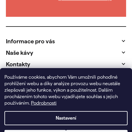
Z
á
p
Informace pro vás
a
t
Naše kávy
í
Kontakty
Fakturační údaje
Používáme cookies, abychom Vám umožnili pohodlné
prohlížení webu a díky analýze provozu webu neustále
zlepšovali jeho funkce, výkon a použitelnost.
Dalším
procházením tohoto webu vyjadřujete souhlas s jejich
používáním.
Podrobnosti
Nastavení
Copyright 2026
FairBio pražírna
. Všechna práva vyhrazena.