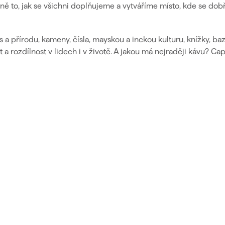
lavně to, jak se všichni doplňujeme a vytváříme místo, kde se dob
les a přírodu, kameny, čísla, mayskou a inckou kulturu, knížky, baz
 a rozdílnost v lidech i v životě. A jakou má nejraději kávu? C