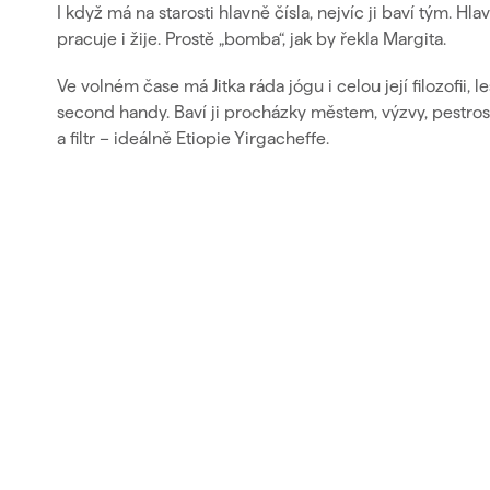
I když má na starosti hlavně čísla, nejvíc ji baví tým. H
pracuje i žije. Prostě „bomba“, jak by řekla Margita.
Ve volném čase má Jitka ráda jógu i celou její filozofii, 
second handy. Baví ji procházky městem, výzvy, pestrost
a filtr – ideálně Etiopie Yirgacheffe.