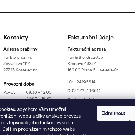
Kontakty
Fakturační údaje
Adresa pražírny
Fakturační adresa
FairBio pražírna
Fair & Bio, družstvo
Zeyvalova 1117
Křenova 438/7
277 13 Kostelec n/L
162 00 Praha 6 – Veleslavín
IČ:
24196614
Provozní doba
DIČ:
CZ24196614
Po–Čt
08:30 – 12:00
13:00 – 15:30
Bankovní účet:
Pá
08:30 – 12:00
6694570389/0800
cookies, abychom Vám umožnili
So–Ne
Zavřeno
Odmítnout
ohlížení webu a díky analýze provozu
le zlepšovali jeho funkce, výkon a
.
Dalším procházením tohoto webu