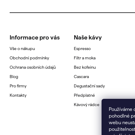
á
p
a
Informace pro vás
Naše kávy
t
Vše o nákupu
Espresso
Obchodní podmínky
Filtr a moka
í
Ochrana osobních údajů
Bez kofeinu
Blog
Cascara
Pro firmy
Degustační sady
Kontakty
Předplatné
Kávový rádce
Používáme 
pohodlné pr
webu neustá
použitelnost