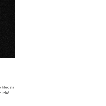
e hledala
blízké.