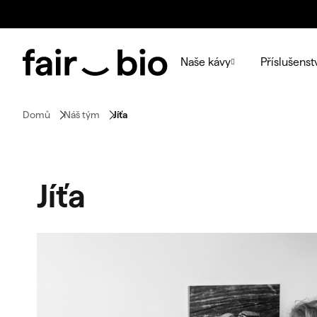
Přejít
na
obsah
Naše kávy
Příslušenst
Domů
Náš tým
Jíťa
Jíťa