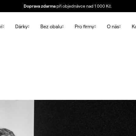
Doprava zdarma
při objednávce nad 1 000 Kč.
ví
Dárky
Bez obalu
Pro firmy
O nás
K