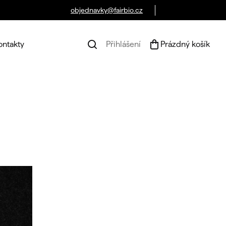
objednavky@fairbio.cz
ontakty
Přihlášení
Prázdný košík
Náku
koší