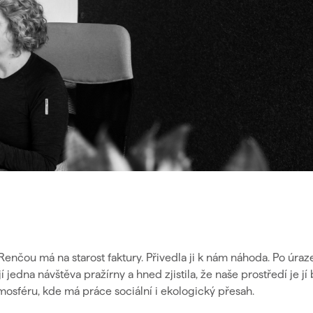
Renčou má na starost faktury. Přivedla ji k nám náhoda. Po úraz
 jedna návštěva pražírny a hned zjistila, že naše prostředí je jí 
mosféru, kde má práce sociální i ekologický přesah.