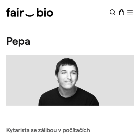
Přejít
na
obsah
Pepa
Kytarista se zálibou v počítačích