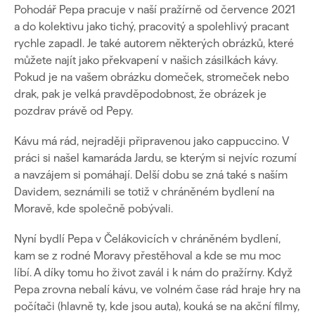
Pohodář Pepa pracuje v naší pražírně od července 2021
a do kolektivu jako tichý, pracovitý a spolehlivý pracant
rychle zapadl. Je také autorem některých obrázků, které
můžete najít jako překvapení v našich zásilkách kávy.
Pokud je na vašem obrázku domeček, stromeček nebo
drak, pak je velká pravděpodobnost, že obrázek je
pozdrav právě od Pepy.
Kávu má rád, nejraději připravenou jako cappuccino. V
práci si našel kamaráda Jardu, se kterým si nejvíc rozumí
a navzájem si pomáhají. Delší dobu se zná také s naším
Davidem, seznámili se totiž v chráněném bydlení na
Moravě, kde společně pobývali.
Nyní bydlí Pepa v Čelákovicích v chráněném bydlení,
kam se z rodné Moravy přestěhoval a kde se mu moc
líbí. A díky tomu ho život zavál i k nám do pražírny. Když
Pepa zrovna nebalí kávu, ve volném čase rád hraje hry na
počítači (hlavně ty, kde jsou auta), kouká se na akční filmy,