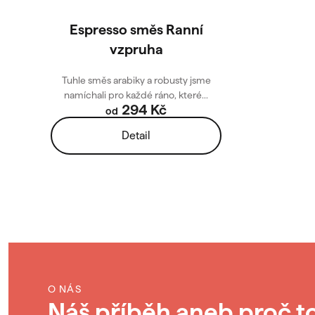
o
u
Espresso směs Ranní
vzpruha
d
k
u
t
Tuhle směs arabiky a robusty jsme
namíchali pro každé ráno, které...
294 Kč
k
ů
od
Detail
t
ů
O NÁS
Náš příběh aneb proč t