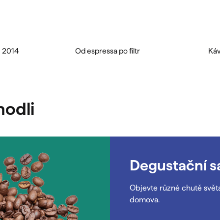
u
u 2014
Od espressa po filtr
Káv
hodli
Degustační s
Objevte různé chutě svět
domova.