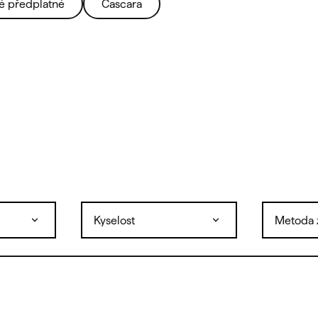
é předplatné
Cascara
Kyselost
Metoda 