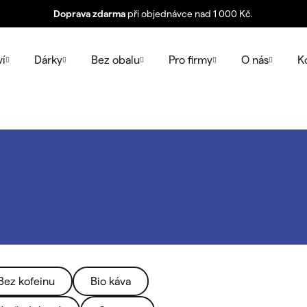
Doprava zdarma
při objednávce nad 1 000 Kč.
ví
Dárky
Bez obalu
Pro firmy
O nás
K
Bez kofeinu
Bio káva