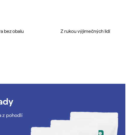
a bez obalu
Z rukou výjimečných lidí
ady
a z pohodlí