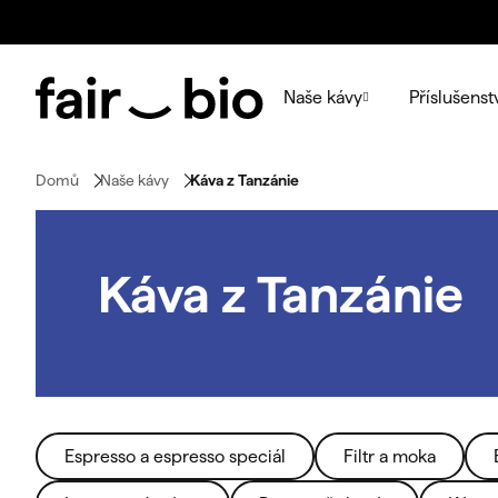
Přejít
na
obsah
Naše kávy
Příslušenst
Domů
Naše kávy
Káva z Tanzánie
Káva z Tanzánie
Espresso a espresso speciál
Filtr a moka