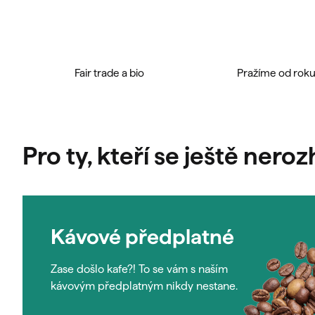
Fair trade a bio
Pražíme od rok
Pro ty, kteří se ještě neroz
Kávové předplatné
Zase došlo kafe?! To se vám s naším
kávovým předplatným nikdy nestane.