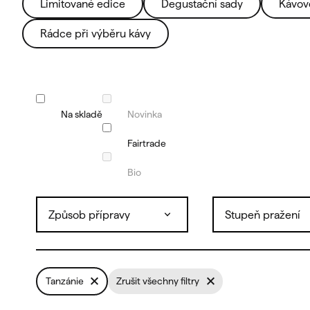
Limitované edice
Degustační sady
Kávov
Rádce při výběru kávy
Na skladě
Novinka
Fairtrade
Bio
Způsob přípravy
Stupeň pražení
Tanzánie
Zrušit všechny filtry