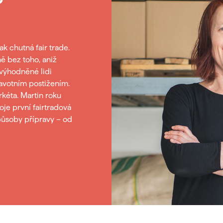
c
í
ak chutná fair trade.
p
ě bez toho, aniž
r
výhodněné lidi
ravotním postižením.
v
rkéta. Martin roku
k
je první fairtradová
působy přípravy – od
y
v
ý
p
i
s