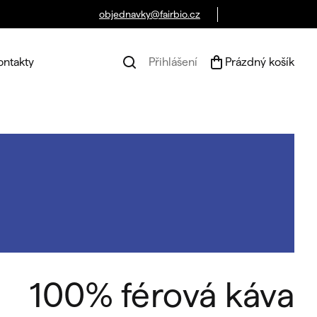
objednavky@fairbio.cz
ontakty
Přihlášení
Prázdný košík
Náku
koší
100% férová káva