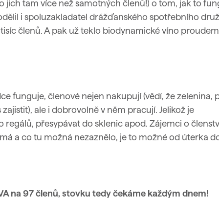
 jich tam více než samotných členů!) o tom, jak to fun
podělil i spoluzakladatel drážďanského spotřebního dru
 tisíc členů. A pak už teklo biodynamické víno proudem
 funguje, členové nejen nakupují (vědí, že zelenina, 
zajistit), ale i dobrovolně v něm pracují. Jelikož je
o regálů, přesypávat do sklenic apod.
Zájemci o členstv
jímá a co tu možná nezaznělo, je to možné od úterka d
ŽIVA na 97 členů, stovku tedy čekáme každým dnem!