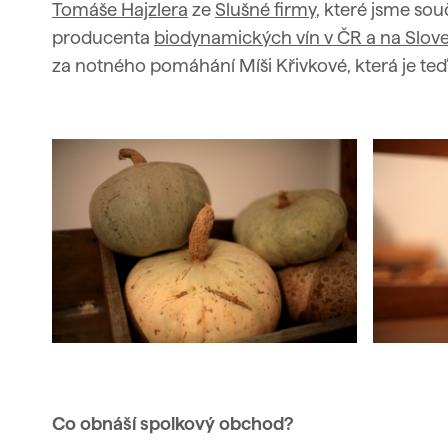
Tomáše Hajzlera
ze
Slušné firmy
, které jsme sou
producenta
biodynamických vín v ČR a na Slov
za notného pomáhání Míši Křivkové, která je te
Co obnáší spolkový obchod?