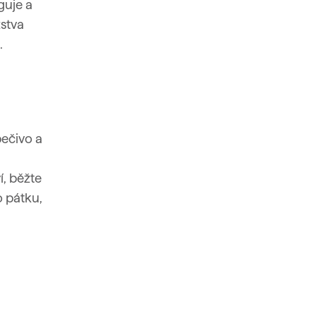
guje a
žstva
.
pečivo a
í, běžte
o pátku,