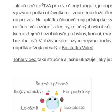
Jak přesně obŽIVA pro své členy funguje, je po
v jazyce spolku
obživníkem - znamená složit čle
na provoz. Na oplátku členové mají přístup ke k
od čerstvé sezónní zeleniny, mléčných výrobků,
(samozřejmě bezobalově), po byliny, koření, mar
bezobalově. V obživáckém jazyce nejsme dodavate
například Vojta Veselý z
Biostatku Valeč
.
Tohle video
také stručně a jasně ukazuje, jaký 