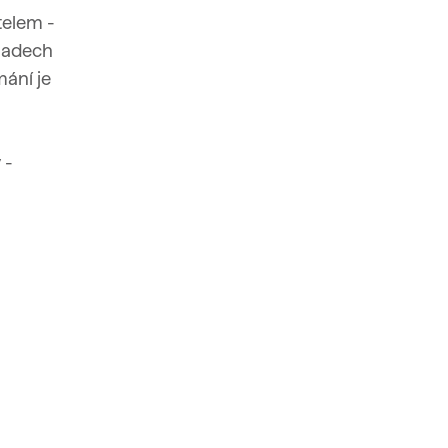
telem -
kladech
mání je
 -