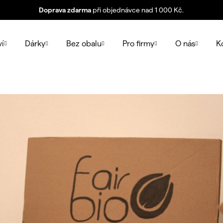
Doprava zdarma
při objednávce nad 1 000 Kč.
ví
Dárky
Bez obalu
Pro firmy
O nás
K