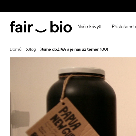
Přejít
na
obsah
Naše kávy
Příslušenst
Domů
Blog
Jsme obŽIVA a je nás už téměř 100!