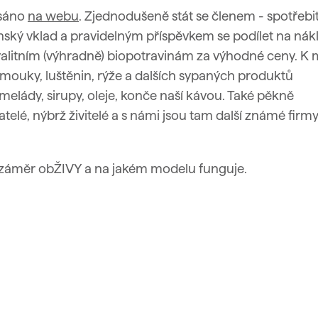
psáno
na webu
. Zjednodušeně stát se členem - spotřebi
nský vklad a pravidelným příspěvkem se podílet na ná
valitním (výhradně) biopotravinám za výhodné ceny. K 
 mouky, luštěnin, rýže a dalších sypaných produktů
melády, sirupy, oleje, konče naší kávou. Také pěkně
lé, nýbrž živitelé a s námi jsou tam další známé firmy
je záměr obŽIVY a na jakém modelu funguje.