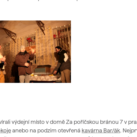
írali výdejní místo v domě Za poříčskou bránou 7 v p
okoje
anebo na podzim otevřená
kavárna Bar/ák
. Nejp