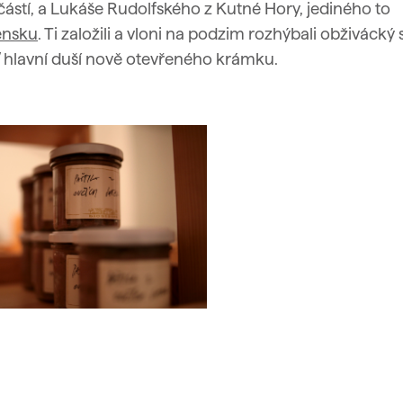
částí, a Lukáše Rudolfského z Kutné Hory, jediného to
ensku
.
Ti založili a vloni na podzim rozhýbali obživácký 
ď hlavní duší nově otevřeného krámku.