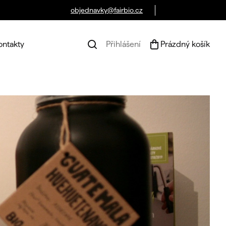
objednavky@fairbio.cz
ontakty
Přihlášení
Prázdný košík
Náku
koší