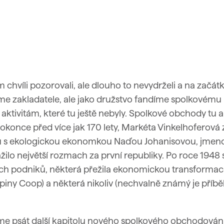
 chvíli pozorovali, ale dlouho to nevydrželi a na začát
me zakladatele, ale jako
družstvo fandíme spolkovému
ktivitám, které tu ještě nebyly. S
polkové obchody tu a
dokonce před více jak 170 lety, Markéta Vinkelhoferová 
lu s ekologickou ekonomkou Naďou Johanisovou, jmeno
žilo největší rozmach za první republiky. Po roce 1948 
ých podniků, některá přežila ekonomickou transformac
kupiny Coop) a některá nikoliv (nechvalně známý je příb
áme psát další kapitolu nového spolkového obchodování