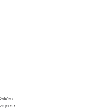
ražském
rve jsme