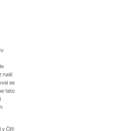
ku
le
z naší
val se
se tato
i
ěh
 v ČR!