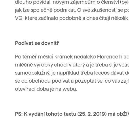
dlouho povídali novým zájemcům o členství (bylo
jak lze společně podnikat. O své zkušenosti se 
VG, které začínalo podobně a dnes čítají několik
Podívat se dovnitř
Po téměř měsíci krámek nedaleko Florence hladce
mléčné výrobky chodí v úterý a je třeba si je včas 
samoobslužný, je například třeba leccos dávat d
se do obchodu podívat a pozeptat se, co vás za
otevírací doba je na webu
.
PS: K vydání tohoto textu (25. 2. 2019) má ob