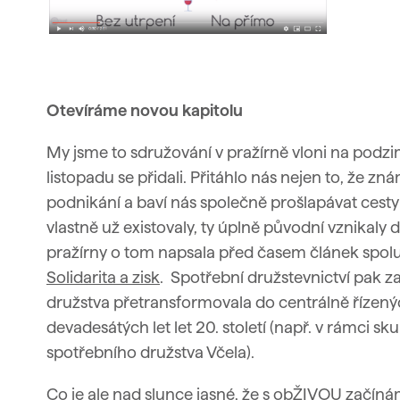
Otevíráme novou kapitolu
My jsme to sdružování v pražírně vloni na podzim
listopadu se přidali.
Přitáhlo nás nejen to, že zná
podnikání a baví nás společně prošlapávat cesty a
vlastně už existovaly, ty úplně původní vznikaly 
pražírny o tom napsala před časem článek spo
Solidarita a zisk
. Spotřební družstevnictví pak za
družstva přetransformovala do centrálně řízen
devadesátých let let 20. století (např. v rámci s
spotřebního družstva Včela).
Co je ale nad slunce jasné, že s obŽIVOU začín