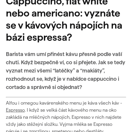
Cappuccino, flat white
nebo americano: vyznáte
se v kávových nápojích na
bázi espressa?
Barista vám umí přinést kávu přesně podle vaší
chuti. Když bezpečně ví, co si přejete. Jak se tedy
vyznat mezi všemi “latéčky” a “makiáty”,
rozhodnout se, když je v nabídce cappuccino i
cortado a správně si objednat?
Alfou i omegou kavárenského menu je káva všech káv -
Espresso
. I když se velká část kávového menu na oko
zakládá na mléčných nápojích, Espresso v nich najdete
vždy jako stěžejní složku. Vyjma mléka se Espresso
páruje i se zmrzlinou, smetanou nebo destiláty.