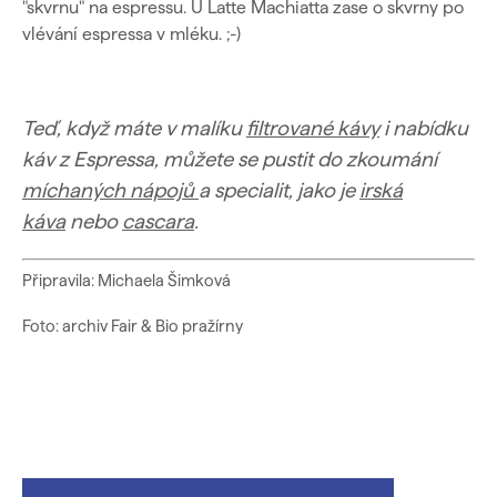
"skvrnu" na espressu. U Latte Machiatta zase o skvrny po
vlévání espressa v mléku. ;-)
Teď, když máte v malíku
filtrované kávy
i nabídku
káv z Espressa, můžete se pustit do zkoumání
míchaných nápojů
a specialit, jako je
irská
káva
nebo
cascara
.
Připravila: Michaela Šimková
Foto: archiv Fair & Bio pražírny