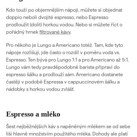
Kdo touží po objemnějším nápoji, můžete si objednat
doppio neboli dvojité espresso, nebo Espresso
prodloužit (dolít) horkou vodou. Nebo si můžete říct o
pořádný
hrnek
filtrované kávy
.
Pro někoho je Lungo a Americano totéž. Tam, kde tyto
nápoje rozlišují, jde často o rozdíl v poměru voda vs.
Espresso. Ten bývá pro Lungo 1:1 a pro Americano až 5:1.
Lungo vám tedy pravděpodobně barista připraví do
espresso šálku a prodlouží sám. Americano dostanete
častěji v podobě Espressa v cappuccinovém šálku a
nádobky s horkou vodou zvlášť.
Espresso a mléko
Šest nejběžnějších káv s napěněným mlékem se od sebe
liší hlavně množstvím použitého mléka. Dohody ale platí