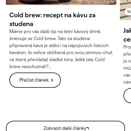
14
Cold brew: recept na kávu za
studena
Ja
Máme pro vás další tip na letní kávový drink.
ce
Jmenuje se Cold brew. Tato za studena
připravená káva je stálicí na nápojových lístcích
Pro
kaváren. Je velice oblíbená pro svou jemnou chuť,
pře
ve které převládají sladké tóny. Ještě jste Cold
je 
brew neochutnali?...
můž
vás
Přečíst článek
vám 
Zobrazit další články