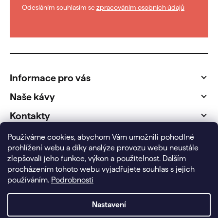
Odesláním souhlasím se
zpracováním osobních údajů
Z
á
p
Informace pro vás
a
t
Naše kávy
í
Kontakty
Fakturační údaje
Používáme cookies, abychom Vám umožnili pohodlné
prohlížení webu a díky analýze provozu webu neustále
zlepšovali jeho funkce, výkon a použitelnost.
Dalším
procházením tohoto webu vyjadřujete souhlas s jejich
používáním.
Podrobnosti
Nastavení