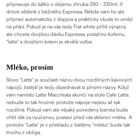
připravuje do šálků o objemu zhruba 280 - 330ml. V
drtivé většině z běžného Espressa. Někde vám ho ale
připraví automaticky z doppia a prakticky všude to umějí
na přání. Pokud je na vás tedy Flat white příliš výrazný,
ale chcete dvojitou dávku Espressa, potažmo kofeinu,
“latte” s dvojitým šotem je skvělá volba.
Mléko, prosím
Slovo “Latte” je součástí názvu dvou rozdílných kávových
nápojů. Jistější je tedy objednávat si plnými názvy. Když
vám namísto Latte Macchiata skončí na stole Cafe Latte,
nebude to tak hrozné, protože nápoje nejsou až tak
rozdílné. Pokud vám ale nějaký povedený barista bude
chtít dát za vyučenou, postaví před vás sklenici mléka. A
protože "Latte" je v překladu z italštiny “mléko”, bude tak
trochu z obliga.