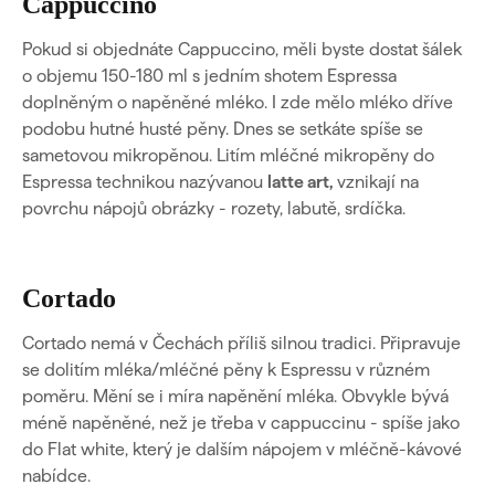
Cappuccino
Pokud si objednáte Cappuccino, měli byste dostat šálek
o objemu 150-180 ml s jedním shotem Espressa
doplněným o napěněné mléko. I zde mělo mléko dříve
podobu hutné husté pěny. Dnes se setkáte spíše se
sametovou mikropěnou. Litím mléčné mikropěny do
Espressa technikou nazývanou
latte art,
vznikají na
povrchu nápojů obrázky - rozety, labutě, srdíčka.
Cortado
Cortado nemá v Čechách příliš silnou tradici. Připravuje
se dolitím mléka/mléčné pěny k Espressu v různém
poměru. Mění se i míra napěnění mléka. Obvykle bývá
méně napěněné, než je třeba v cappuccinu - spíše jako
do Flat white, který je dalším nápojem v mléčně-kávové
nabídce.