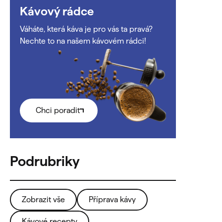
Kávový rádce
Váháte, která káva je pro vás ta pravá?
Nechte to na našem kávovém rádci!
Chci poradit
Zobrazit vše
Příprava kávy
Kávové recepty