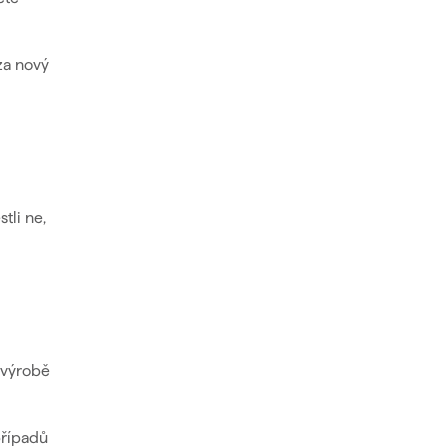
za nový
estli ne,
h výrobě
 případů