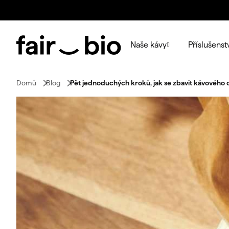
Přejít
na
obsah
Naše kávy
Příslušenst
Domů
Blog
Pět jednoduchých kroků, jak se zbavit kávového