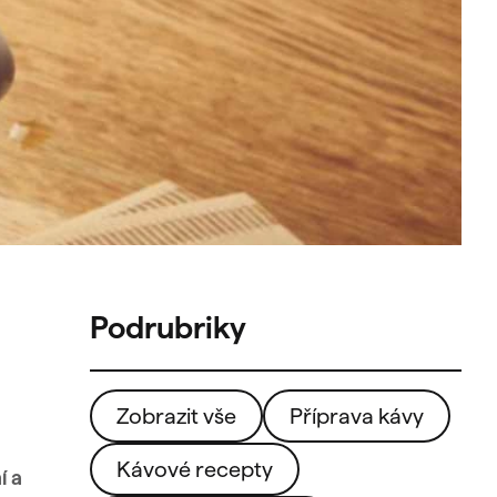
Zobrazit vše
Příprava kávy
Kávové recepty
í a