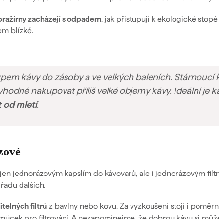
pražírny zacházejí s odpadem
, jak přistupují k ekologické stop
em blízké.
em kávy do zásoby a ve velkých baleních. Stárnoucí 
í vhodné nakupovat příliš velké objemy kávy. Ideální je k
 od mletí
.
zové
jen jednorázovým kapslím do kávovarů, ale i jednorázovým filt
řadu dalších.
telných filtrů
z bavlny nebo kovu. Za vyzkoušení stojí i poměr
ůcek pro filtrování. A nezapomínejme, že dobrou kávu si můž