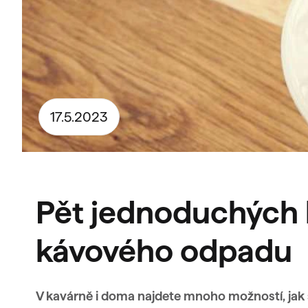
17.5.2023
Pět jednoduchých k
kávového odpadu
V kavárně i doma najdete mnoho možností, jak 