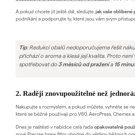
A pokud chcete jít ještě dál, sledujte,
jak vaše oblíbené 
podnikání a podporujte ty, které jsou vám svým přístup
Tip
:
Redukci obalů nedoporučujeme řešit nákup
přichází o aroma a klesá její kvalita. Proto nen
spotřebovat do
3 měsíců od pražení
a
15 minut
2. Raději znovupoužitelné než jednorá
Nakupujte s rozmyslem, a pokud můžete, vyhněte se
ne
které se běžně používají pro V60, AeroPress, Chemex a 
Dnes je naštěstí v nabídce celá řada
opakovatelně použi
nové
Precise brew filtry
vhodné do většiny běžných pom