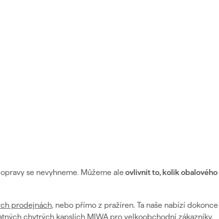
dopravy se nevyhneme. Můžeme ale
ovlivnit to, kolik obalového
ch prodejnách
, nebo přímo z pražíren. Ta naše nabízí dokonce 
atných chytrých kapslích MIWA pro velkoobchodní zákazníky
.