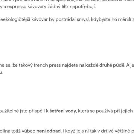
vy a espresso kávovary žádný filtr nepotřebují.
ebeekologičtější kávovar by postrádal smysl, kdybyste ho měnili 
íme se, že takový french press najdete
na
každé druhé
půdě
. A j
u
.
žitelné jste přispěli k
šetření vody
, která se používá při jejic
dlina totiž vůbec
není odpad
, i když je s ní tak v drtivé většině