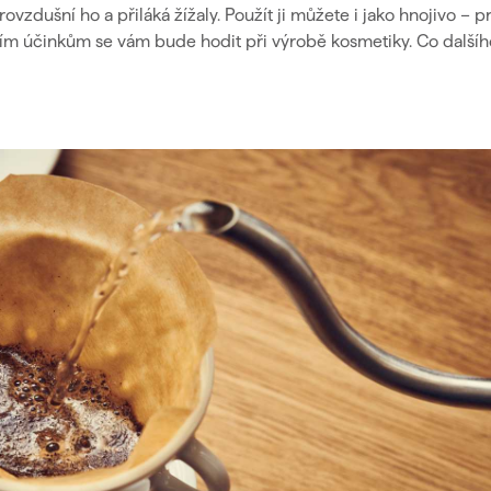
provzdušní ho a přiláká žížaly. Použít ji můžete i jako hnojivo – pr
vním účinkům se vám bude hodit při výrobě kosmetiky. Co dalšíh