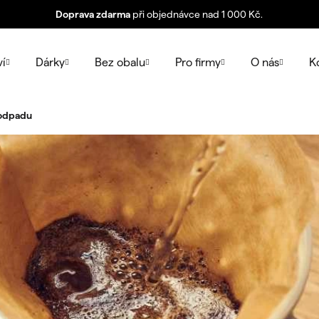
Doprava zdarma
při objednávce nad 1 000 Kč.
ví
Dárky
Bez obalu
Pro firmy
O nás
K
 odpadu