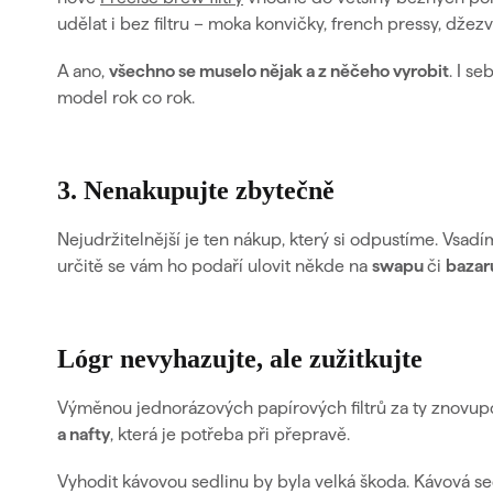
udělat i bez filtru – moka konvičky, french pressy, džez
A ano,
všechno se muselo nějak a z něčeho vyrobit
. I s
model rok co rok.
3. Nenakupujte zbytečně
Nejudržitelnější je ten nákup, který si odpustíme. Vsad
určitě se vám ho podaří ulovit někde na
swapu
či
bazar
Lógr nevyhazujte, ale zužitkujte
Výměnou jednorázových papírových filtrů za ty znovupou
a nafty
, která je potřeba při přepravě.
Vyhodit kávovou sedlinu by byla velká škoda.
Kávová se