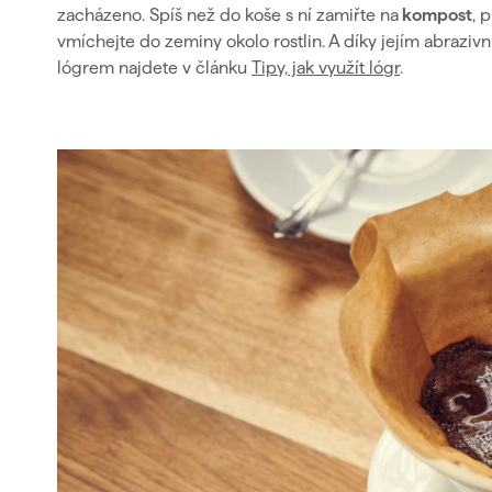
zacházeno. Spíš než do koše s ní zamiřte na
kompost
, 
vmíchejte do zeminy okolo rostlin. A díky jejím abrazi
lógrem najdete v článku
Tipy, jak využít lógr
.