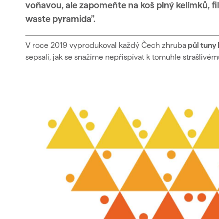
voňavou, ale zapomeňte na koš plný kelímků, fi
waste pyramida”.
V roce 2019 vyprodukoval každý Čech zhruba
půl tuny
sepsali, jak se snažíme nepřispívat k tomuhle strašlivému