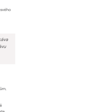
ě svého
káva
ávu
rům,
ně
ete