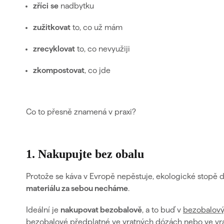
zříci
se
nadbytku
zužitkovat
to, co už mám
zrecyklovat
to, co nevyužiji
zkompostovat
, co jde
Co to přesně znamená v praxi?
1. Nakupujte bez obalu
Protože se káva v Evropě nepěstuje,
ekologické stopě 
materiálu za sebou necháme
.
Ideální je
nakupovat bezobalově
, a to buď v
bezobalový
bezobalové předplatné ve vratných dózách
nebo ve vr