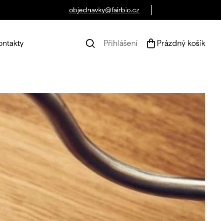
objednavky@fairbio.cz
ontakty
Přihlášení
Prázdný košík
Náku
koší