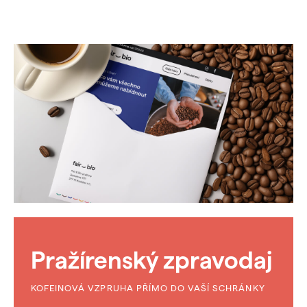
Pražírenský zpravodaj
KOFEINOVÁ VZPRUHA PŘÍMO DO VAŠÍ SCHRÁNKY