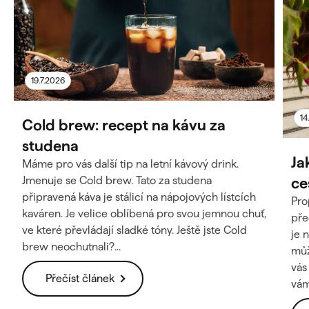
19.7.2026
14
Cold brew: recept na kávu za
studena
Ja
Máme pro vás další tip na letní kávový drink.
ce
Jmenuje se Cold brew. Tato za studena
připravená káva je stálicí na nápojových lístcích
Pro
kaváren. Je velice oblíbená pro svou jemnou chuť,
pře
ve které převládají sladké tóny. Ještě jste Cold
je 
brew neochutnali?...
můž
vás
Přečíst článek
vám 