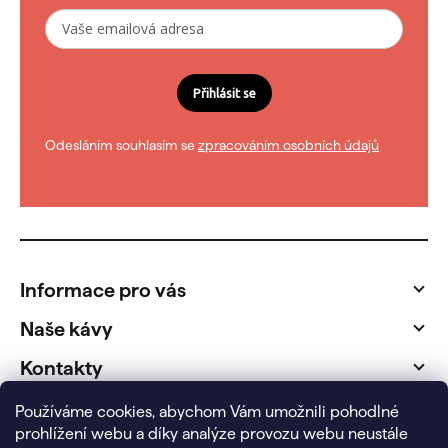
Přihlásit se
Odesláním souhlasím se
zpracováním osobních údajů
Z
á
p
Informace pro vás
a
t
Naše kávy
í
Kontakty
Fakturační údaje
Používáme cookies, abychom Vám umožnili pohodlné
prohlížení webu a díky analýze provozu webu neustále