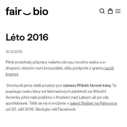
Přejít
na
obsah
Léto 2016
10.9.2016
Pilně probíhaly přípravy našeho zbrusu nového webu s e-
shopem, kterým nyní brouzdáte, díky podpoře z grantu
Lepší
byznys
.
Domluvili jsme další prostor pro
výstavu Příběh férové kávy.
Ta
popisuje cestu kávy od fairtradových pěstitelů ze Střední
Ameriky přes naši pražírnu v Kostelci nad Labem až po vás,
spotřebitele. Těšit se na ni můžete v
galerii Stellart na Palmovce
od 20. září 2016. Sledujte náš Facebook.