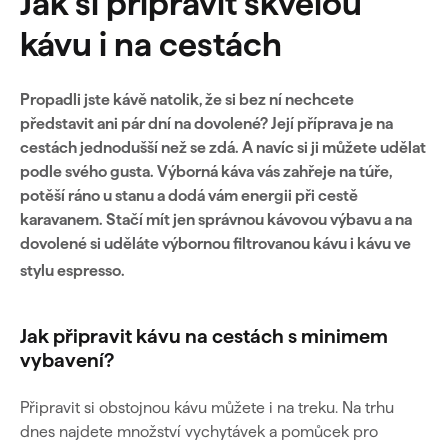
Jak si připravit skvělou
kávu i na cestách
Propadli jste kávě natolik, že si bez ní nechcete
představit ani pár dní na dovolené? Její příprava je na
cestách jednodušší než se zdá. A navíc si ji můžete udělat
podle svého gusta. Výborná káva vás zahřeje na túře,
potěší ráno u stanu a dodá vám energii při cestě
karavanem. Stačí mít jen správnou kávovou výbavu a na
dovolené si uděláte výbornou filtrovanou kávu i kávu ve
stylu espresso.
Jak připravit kávu na cestách s minimem
vybavení?
Připravit si obstojnou kávu můžete i na treku. Na trhu
dnes najdete množství vychytávek a pomůcek pro