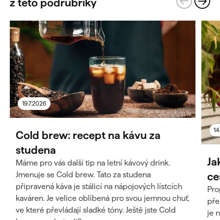
z této podrubriky
19.7.2026
14
Cold brew: recept na kávu za
studena
Ja
Máme pro vás další tip na letní kávový drink.
ce
Jmenuje se Cold brew. Tato za studena
připravená káva je stálicí na nápojových lístcích
Pro
kaváren. Je velice oblíbená pro svou jemnou chuť,
pře
ve které převládají sladké tóny. Ještě jste Cold
je 