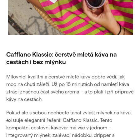
Cafflano Klassic: čerstvě mletá káva na
cestách i bez mlýnku
Milovníci kvalitní a čerstvě mleté kávy dobře vědí, jak
moc na chuti záleží. Už po 15 minutách od namletí káva
ztrácí značnou část svého aroma – a to platí i při přípravě
kávy na cestách.
Pokud ale s sebou nechcete tahat zvlášť mlýnek na kávu,
existuje elegantní řešení: Cafflano Klassic. Tento
kompaktní cestovní kávovar má vše v jednom –
integrovaný mlýnek, zalévací nádobku, dripper s