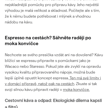
nejskladnější pomůcky pro přípravu kávy. Jeho největší
výhodou je malá velikost a skladnost. Počítejte ale s tím,
že k němu budete potřebovat i mlýnek a vhodnou
nádobu na kávu.
Espresso na cestách? Sáhněte raději po
moka konvičce
Nechcete se svého presíčka vzdát ani na dovolené? Kávu
blížící se espressu připravíte s pomůckami jako je
Wacaco nebo Staresso. Pokud jste ale zvyklí na opravdu
vysokou kvalitu připravovaného nápoje, možná bude
lepší úplně opustit koncept espressa.
Ten má své limity i
v domácí přípravě, natož pak na cestách
. Zkuste si tak
svoji silnou kávu připravit raději v
moka konvičce.
Cestovní káva a odpad: Ekologické dilema kapslí
a filtrů