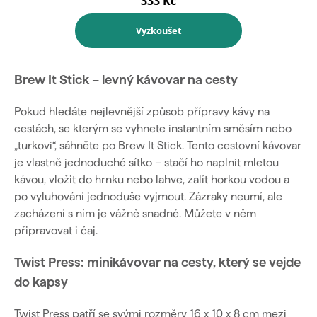
Brew It Stick – levný kávovar na cesty
Pokud hledáte nejlevnější způsob přípravy kávy na
cestách, se kterým se vyhnete instantním směsím nebo
„turkovi“, sáhněte po Brew It Stick. Tento cestovní kávovar
je vlastně jednoduché sítko – stačí ho naplnit mletou
kávou, vložit do hrnku nebo lahve, zalít horkou vodou a
po vyluhování jednoduše vyjmout. Zázraky neumí, ale
zacházení s ním je vážně snadné. Můžete v něm
připravovat i čaj.
Twist Press: minikávovar na cesty, který se vejde
do kapsy
Twist Press patří se svými rozměry 16 x 10 x 8 cm mezi