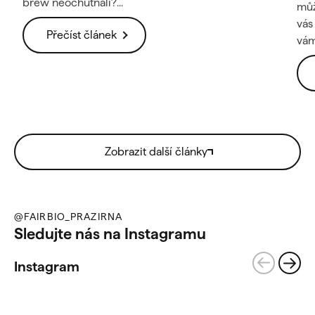
brew neochutnali?...
můž
vás
Přečíst článek
vám 
Zobrazit další články
@FAIRBIO_PRAZIRNA
Sledujte nás na Instagramu
Instagram