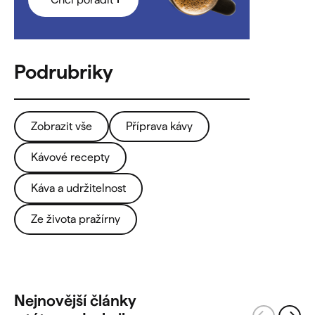
Zobrazit vše
Příprava kávy
Kávové recepty
Káva a udržitelnost
Ze života pražírny
Nejnovější články