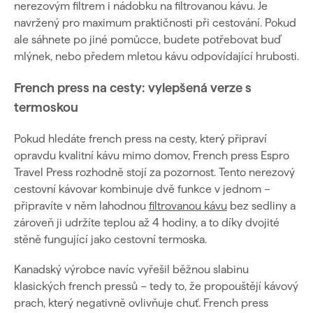
nerezovým filtrem i nádobku na filtrovanou kávu. Je
navržený pro maximum praktičnosti při cestování. Pokud
ale sáhnete po jiné pomůcce, budete potřebovat buď
mlýnek, nebo předem mletou kávu odpovídající hrubosti.
French press na cesty: vylepšená verze s
termoskou
Pokud hledáte french press na cesty, který připraví
opravdu kvalitní kávu mimo domov, French press Espro
Travel Press rozhodně stojí za pozornost. Tento nerezový
cestovní kávovar kombinuje dvě funkce v jednom –
připravíte v něm lahodnou
filtrovanou kávu
bez sedliny a
zároveň ji udržíte teplou až 4 hodiny, a to díky dvojité
stěně fungující jako cestovní termoska.
Kanadský výrobce navíc vyřešil běžnou slabinu
klasických french pressů – tedy to, že propouštějí kávový
prach, který negativně ovlivňuje chuť. French press